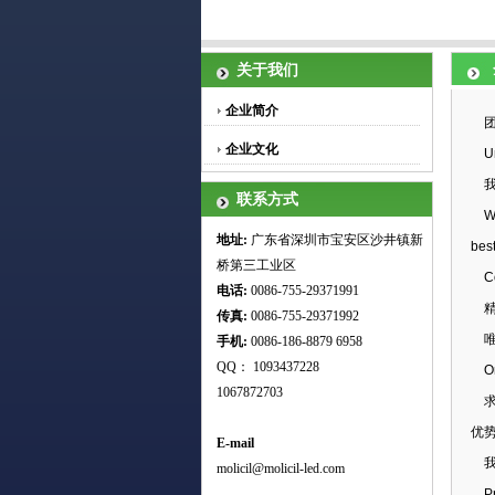
关于我们
企业简介
团
企业文化
Uni
我
联系方式
We s
地址:
广东省深圳市宝安区沙井镇新
bes
桥第三工业区
Cor
电话:
0086-755-29371991
精
传真:
0086-755-
29371992
唯
手机:
0086-186-8879 6958
QQ： 1093437228
Onl
1067872703
求
优
E-mail
我
molicil@molicil-led.com
Prac